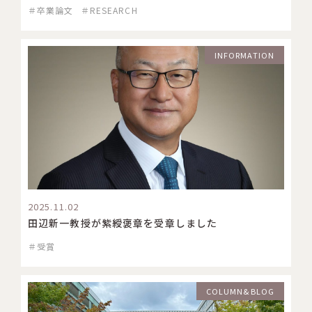
＃卒業論文
＃RESEARCH
INFORMATION
2025.11.02
田辺新一教授が紫綬褒章を受章しました
＃受賞
COLUMN&BLOG