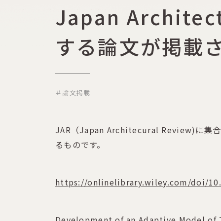
Japan Archi
する論文が掲載
＃論文掲載
JAR（Japan Architecural R
るものです。
https://onlinelibrary.wiley.com/doi/1
Development of an Adaptive Model of