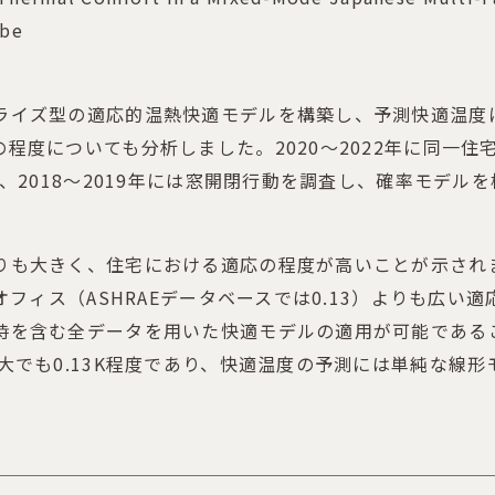
abe
ライズ型の適応的温熱快適モデルを構築し、予測快適温度
程度についても分析しました。2020～2022年に同一
、2018～2019年には窓開閉行動を調査し、確率モデル
りも大きく、住宅における適応の程度が高いことが示され
オフィス（ASHRAEデータベースでは0.13）よりも広
時を含む全データを用いた快適モデルの適用が可能である
大でも0.13K程度であり、快適温度の予測には単純な線