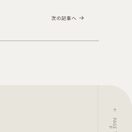
次の記事へ
P
A
G
T
O
E
P