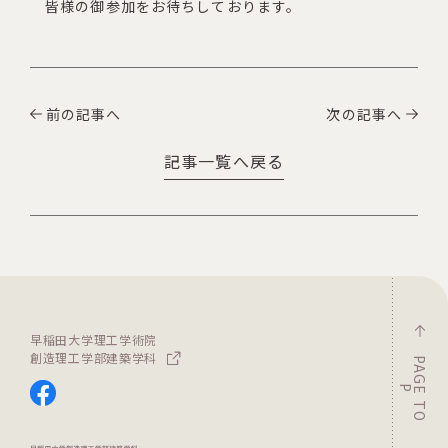
皆様の御参加をお待ちしております。
前の記事へ
次の記事へ
記事一覧へ戻る
早稲田大学理工学術院
創造理工学部建築学科
P
A
G
T
O
E
P