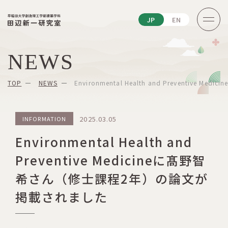
JP
EN
NEWS
TOP
NEWS
Environmental Health and Preventi
2025.03.05
INFORMATION
Environmental Health and
Preventive Medicineに髙野智
希さん（修士課程2年）の論文が
掲載されました