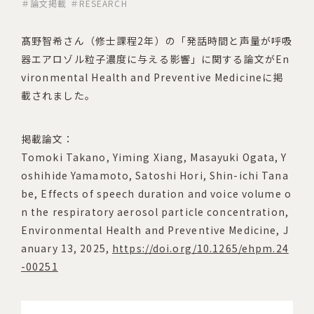
＃論文掲載
＃RESEARCH
髙野智希さん（修士課程2年）の「発話時間と声量が呼吸
器エアロゾル粒子濃度に与える影響」に関する論文がEn
vironmental Health and Preventive Medicineに掲
載されました。
掲載論文：
Tomoki Takano, Yiming Xiang, Masayuki Ogata, Y
oshihide Yamamoto, Satoshi Hori, Shin-ichi Tana
be, Effects of speech duration and voice volume o
n the respiratory aerosol particle concentration,
Environmental Health and Preventive Medicine, J
anuary 13, 2025,
https://doi.org/10.1265/ehpm.24
-00251