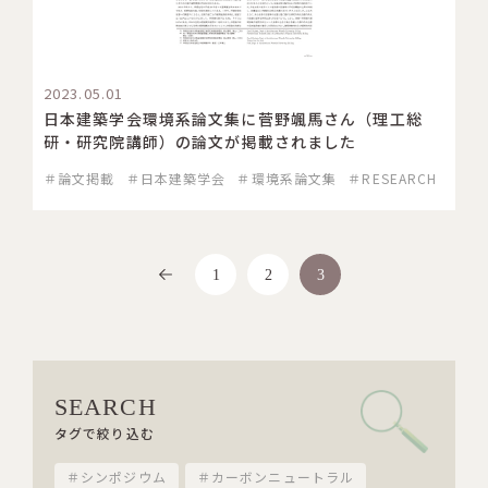
2023.05.01
日本建築学会環境系論文集に菅野颯馬さん（理工総
研・研究院講師）の論文が掲載されました
＃論文掲載
＃日本建築学会
＃環境系論文集
＃RESEARCH
<
1
2
3
SEARCH
タグで絞り込む
＃シンポジウム
＃カーボンニュートラル