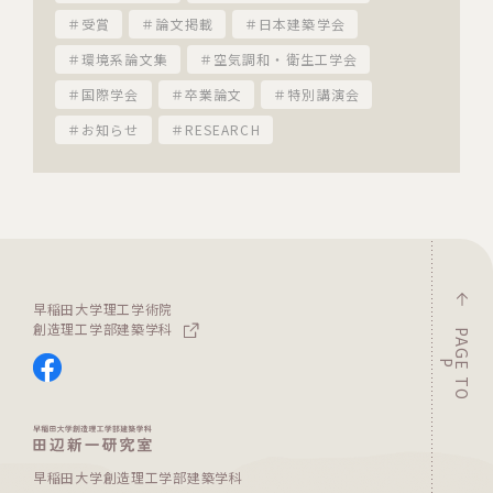
＃受賞
＃論文掲載
＃日本建築学会
＃環境系論文集
＃空気調和・衛生工学会
＃国際学会
＃卒業論文
＃特別講演会
＃お知らせ
＃RESEARCH
早稲田大学理工学術院
創造理工学部建築学科
P
A
G
T
O
E
P
早稲田大学創造理工学部建築学科