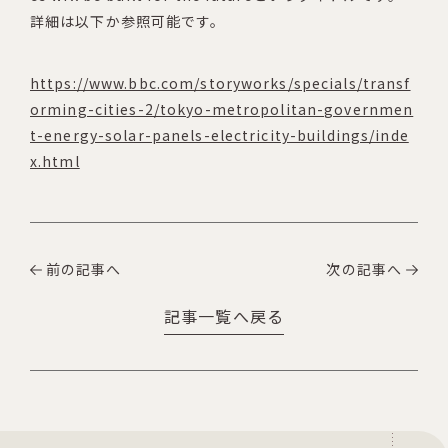
詳細は以下か参照可能です。
https://www.bbc.com/storyworks/specials/transf
orming-cities-2/tokyo-metropolitan-governmen
t-energy-solar-panels-electricity-buildings/inde
x.html
前の記事へ
次の記事へ
記事一覧へ戻る