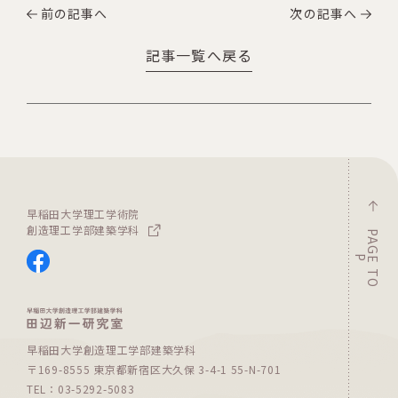
前の記事へ
次の記事へ
記事一覧へ戻る
早稲田大学理工学術院
創造理工学部建築学科
P
A
G
T
O
E
P
早稲田大学創造理工学部建築学科
〒169-8555 東京都新宿区大久保 3-4-1 55-N-701
TEL：03-5292-5083