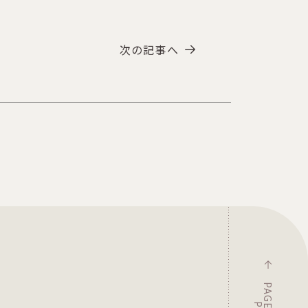
次の記事へ
P
A
G
T
O
E
P