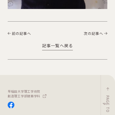
前の記事へ
次の記事へ
記事一覧へ戻る
早稲田大学理工学術院
創造理工学部建築学科
P
A
G
T
O
E
P